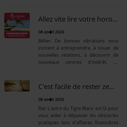
freinent les élans amoureux.
Cependant une bonne réceptivité et
des influences positives sonnent [...]
Allez vite lire votre horoscope: il est disponible et gratuit pour ce samedi 8 Août!
Lire la suiteBoeuf: Les relations
amoureuses se...
08 ao�t 2026
Bélier: De bonnes vibrations vous
incitent à entreprendre, à nouer de
nouvelles relations, à découvrir de
nouveaux centres d'intérêt. Le
moment est idéal pour sortir, voir
des amis, vous relier aux autres et
passer du bon [...] Lire la
C'est facile de rester zen avec l'horoscope chinois quotidien! Lire celui du 8 Août!
suiteTaureau: Ne vous laissez pas
déborder par le...
08 ao�t 2026
Rat: L'astre du Tigre Blanc est là pour
vous aider à dépasser les obstacles
pratiques lors d'affaires financières