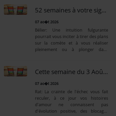
de légèreté : laissez-vous aller. Vous
abordez [...] Lire la suiteBoeuf: Un
52 semaines à votre signe pour tout savoir en Amour, Forme, Argent et Travail! Voir celle du 3 Août!
rien sentimental, vous aurez
tendance...
07 ao�t 2026
Bélier: Une intuition fulgurante
pourrait vous inciter à tirer des plans
sur la comète et à vous réaliser
pleinement ou à plonger dans
l'erreur la plus formidable. Neptune
dans votre signe floute les rapports
humains, enfume les [...] Lire la
Cette semaine du 3 Août: l'horoscope hebdo chinois est gratuit et complet pour les 12 signes chinois!
suiteTaureau: Vous avez du mal à
vous discipliner,...
07 ao�t 2026
Rat: La crainte de l'échec vous fait
reculer, à ce jour vos histoires
d'amour ne connaissent pas
d'évolution positive, des blocages