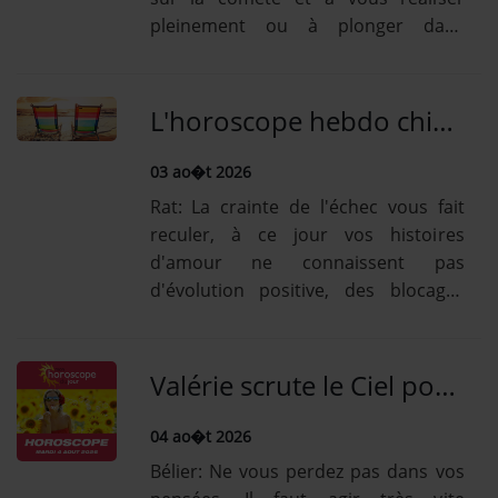
pleinement ou à plonger dans
l'erreur la plus formidable. Neptune
dans votre signe floute les rapports
humains, enfume les [...] Lire la
L'horoscope hebdo chinois vous est offert cette semaine du 3 Août! Découvrez-le gratuitement!
suiteTaureau: Vous avez du mal à
vous discipliner,...
03 ao�t 2026
Rat: La crainte de l'échec vous fait
reculer, à ce jour vos histoires
d'amour ne connaissent pas
d'évolution positive, des blocages
freinent les élans amoureux.
Cependant une bonne réceptivité et
des influences positives sonnent [...]
Valérie scrute le Ciel pour vous donner vos prévisions complètes et gratuites de la journée du 4 Août
Lire la suiteBoeuf: Les relations
amoureuses se...
04 ao�t 2026
Bélier: Ne vous perdez pas dans vos