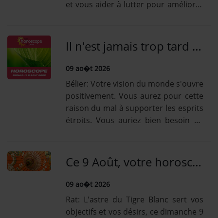
et vous aider à lutter pour améliorer
vos résultats. Vos arguments feront
la différence. Boostez votre [...] Lire la
suiteBoeuf: Vos projets s'installent
Il n'est jamais trop tard pour parcourir son horoscope de ce dimanche 9 Août. Et c'est 100% gratuit!
et...
09 ao�t 2026
Bélier: Votre vision du monde s'ouvre
positivement. Vous aurez pour cette
raison du mal à supporter les esprits
étroits. Vous auriez bien besoin de
prendre du temps pour souffler et
faire des mises au point, la fatigue
est là, ne le [...] Lire la suiteTaureau:
Ce 9 Août, votre horoscope chinois vous renseigne de vos amours, votre argent, travail, forme et vie-sociale !
Vous jouez avec le feu sans vous...
09 ao�t 2026
Rat: L'astre du Tigre Blanc sert vos
objectifs et vos désirs, ce dimanche 9