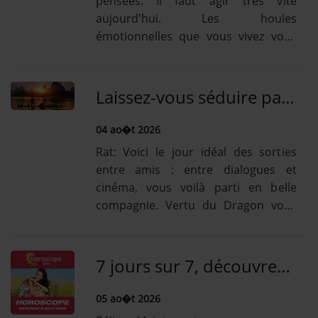
pensées. Il faut agir très vite
aujourd'hui. Les houles
émotionnelles que vous vivez vous
fatiguent. Coupez-vous de vos
préoccupations au travers des arts,
vous vous ressourcerez [...] Lire la
Laissez-vous séduire par l'horoscope quotidien chinois : un horoscope de ce 4 Août à vos couleurs!
suiteTaureau: Votre obstination
extrême peut vous mener à des...
04 ao�t 2026
Rat: Voici le jour idéal des sorties
entre amis : entre dialogues et
cinéma, vous voilà parti en belle
compagnie. Vertu du Dragon vous
escorte aimablement, égayant
favorablement vos journées. Sortir
vous séduit toujours [...] Lire la
7 jours sur 7, découvrez votre horoscope gratuit pour TOUT savoir! A lire celui de ce mercredi 5 Août!
suiteBoeuf: Vous êtes en progression
pour retrouver une vie...
05 ao�t 2026