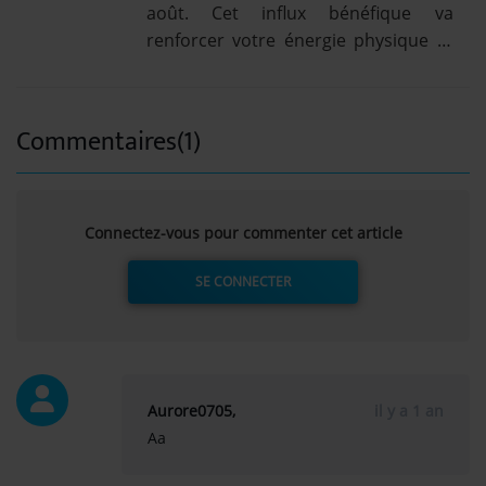
août. Cet influx bénéfique va
renforcer votre énergie physique et
morale. La positivité vous gagne,
vous aurez envie de soulever des
montagnes, et vous [...] Lire la
Commentaires(1)
suiteBoeuf: Votre succès est actif
aujourd'hui...
Connectez-vous pour commenter cet article
SE CONNECTER
Aurore0705,
il y a 1 an
Aa