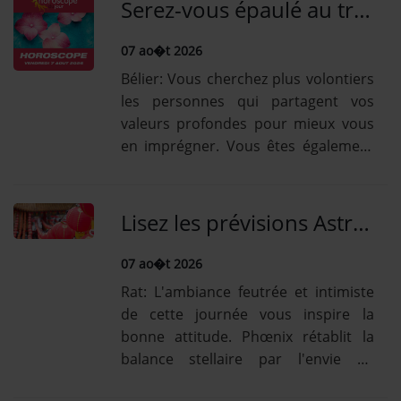
vous allez partager [...] Lire la
Serez-vous épaulé au travail en cette journée du 7 Août? Le savoir avec notre horoscope quotidien gratuit!
suiteBoeuf: Bien que la situation
semble encore un...
07 ao�t 2026
Bélier: Vous cherchez plus volontiers
les personnes qui partagent vos
valeurs profondes pour mieux vous
en imprégner. Vous êtes également
plein d'entrain pour vous consacrer
à vos loisirs préférés et vous amuser.
Que du [...] Lire la suiteTaureau: Vous
Lisez les prévisions Astro en amour, argent, forme, travail, famille, vie-sociale de ce vendredi 7 Août!
allez spontanément donner à croire
que...
07 ao�t 2026
Rat: L'ambiance feutrée et intimiste
de cette journée vous inspire la
bonne attitude. Phœnix rétablit la
balance stellaire par l'envie de
régénérer un univers de tendresse et