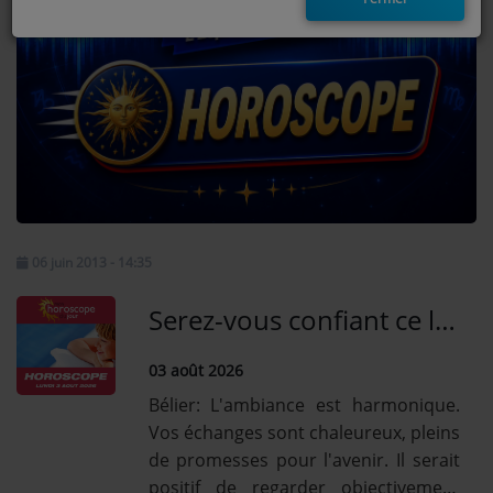
EMISSIONS
TITRES DIFFUSÉS
FRÉQUENCES
EVÈNEMENTS
LES JEUX
06 juin 2013 - 14:35
JEUX CONCOURS
Serez-vous confiant ce lundi 3 Août? - Le savoir avec l'horoscope Hebdogratuit de Valérie!
03 août 2026
CONTACTEZ-NOUS
Bélier: L'ambiance est harmonique.
RÉGIE PUBLICTIAIRE
Vos échanges sont chaleureux, pleins
de promesses pour l'avenir. Il serait
positif de regarder objectivement