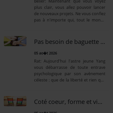
Bélier: Maintenant que vous voyez
plus clair, vous allez pouvoir lancer
de nouveaux projets. Ne vous confiez
pas à n'importe qui, tout le monde
ne peut pas partager vos rêves? et
certains risquent de les critiquer [...]
Lire la suiteTaureau: Un sentiment de
Pas besoin de baguette pour lire son horoscope quotidien chinois! Parcourir celui du 5 Août!
flou, de frustration diffuse vous...
05 ao�t 2026
Rat: Aujourd'hui l'astre jeune Yang
vous débarrasse de toute entrave
psychologique par son avènement
céleste : que de la liberté et rien que
cela ! Votre espace de vie s'élargit,
évase ses perspectives et vous
donne le repos [...] Lire la suiteBoeuf:
Coté coeur, forme et vie-sociale : plus de secret pour vous avce l'horoscope mensuel d'Août!
Une relation particulière vous...