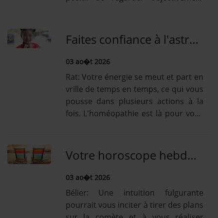
Se connecter
quelle est votre hygiène alimentaire
afin de redresser certains
déséquilibres qui vous [...] Lire la
Faites confiance à l'astrologie chinoise pour ce lundi 3 Août avec votre horoscope quotidien chinois !
suiteTaureau: Ceux qui vous font de...
03 ao�t 2026
Rat: Votre énergie se meut et part en
vrille de temps en temps, ce qui vous
pousse dans plusieurs actions à la
fois. L'homéopathie est là pour vous
remonter aussi le moral et Triste
Invité vient vers vous en vous tenant
la [...] Lire la suiteBoeuf: Votre famille
Votre horoscope hebdodu 3 Août est arrivé: parcourez-le sans plus attendre!
attend avec impatience votre...
03 ao�t 2026
Bélier: Une intuition fulgurante
pourrait vous inciter à tirer des plans
sur la comète et à vous réaliser