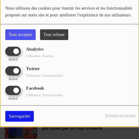
Se connecter
Nous utilisons des cookies pour fournir les services et les fonctionnalités
proposés sur notre site et pour améliorer l'expérience de nos utilisateurs.
Tarn et Garonne - Un véhicule de l'OFB
volontairement dégradé
Tout accepter
Tout refuser
Analytics
Accidents en Lot-et-Garonne : malaise
Utilisation: Analyse
mortel et 3 blessés dans un choc entre
Activé
une voiture et un tracteur
Twitter
Utilisation: Fonctionnalité
Activé
Lot-et-Garonne : un adolescent de 17 ans
Facebook
heurté par un train dans un état grave
Utilisation: Fonctionnalité
Activé
Propulsé par Orejime
Sauvegarder
Agen : une adolescente de 14 ans
percutée par un bus scolaire