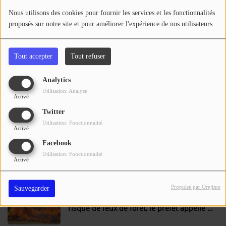
Se connecter
Nous utilisons des cookies pour fournir les services et les fonctionnalités
proposés sur notre site et pour améliorer l'expérience de nos utilisateurs.
Aménagement de la RN21 – La Croix-
Blanche / Monbalen : mise en circulation
d’un nouveau tronçon à 2x2 voies de la
Tout accepter
Tout refuser
RN21 entre Saint-Antoine de Ficalba et
Monbalen
Analytics
Feux de forêt : le Lot-et-Garonne bascule
Utilisation: Analyse
en vigilance orange
Activé
Twitter
Utilisation: Fonctionnalité
Activé
Tarn-et-Garonne : un garage automobile
Facebook
et une vingtaine de voitures détruits dans
Utilisation: Fonctionnalité
Activé
un incendie
Propulsé par Orejime
Sauvegarder
Le Tarn-et-Garonne en alerte orange au
risque de feux de forêt, le préfet appelle à
la vigilance.