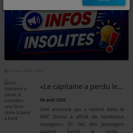
EMISSIONS
TITRES DIFFUSÉS
FRÉQUENCES
EVÈNEMENTS
LES JEUX
12 mars 2026 - 22:02
JEUX CONCOURS
«Le capitaine a perdu le contrôle»: une farce sème la peur à bord
06 août 2026
CONTACTEZ-NOUS
Une annonce qui a retenti dans le
RÉGIE PUBLICTIAIRE
MSC Divina a affolé de nombreux
voyageurs. En fait, des passagers
avaient hacké le système