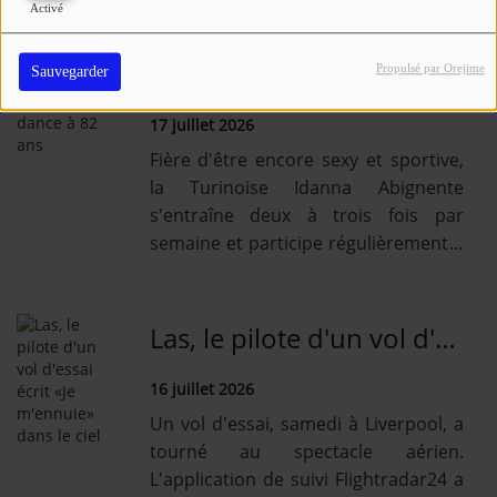
nord de la France.
Activé
Championne de pole dance à 82 ans
Propulsé par Orejime
Sauvegarder
17 juillet 2026
Fière d'être encore sexy et sportive,
la Turinoise Idanna Abignente
s'entraîne deux à trois fois par
semaine et participe régulièrement à
des compétitions. Elle estime que
l'on peut rester actif à tout âge,
pourvu qu'on en ait la volonté.
Las, le pilote d'un vol d'essai écrit «Je m'ennuie» dans le ciel
16 juillet 2026
Un vol d'essai, samedi à Liverpool, a
tourné au spectacle aérien.
L'application de suivi Flightradar24 a