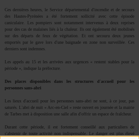
Ces dernières heures, le Service départemental d'incendie et de secours
des Hautes-Pyrénées a été fortement sollicité avec cette épisode
caniculaire. Les pompiers sont notamment intervenus à deux reprises
pour des cas de malaises liés à la chaleur. Ils ont également été mobilisés
sur des départs de feux de végétation. Et ont secouru deux jeunes
emportés par le gave lors d'une baignade en zone non surveillée. Ces
derniers sont indemnes.
Les appels au 15 et les arrivées aux urgences « restent stables pour la
période », indique la préfecture.
Des places disponibles dans les structures d'accueil pour les
personnes sans-abri
Les lieux d'accueil pour les personnes sans-abri ne sont, à ce jour, pas
saturés. L'abri de nuit « Arc-en-Ciel » reste ouvert en journée et la mairie
de Tarbes met à disposition une salle afin d'offrir un espace de fraîcheur.
Durant cette période, il est fortement conseillé aux particuliers de
s'abstenir de toute activité non indispensable. Le danger est plus élevé