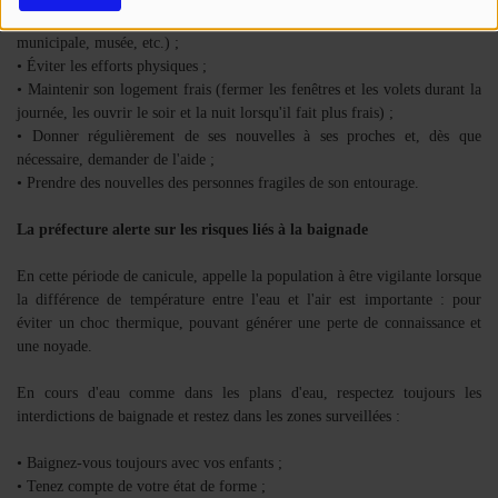
par jour dans un lieu frais (climatisé ou rafraîchi : cinéma, bibliothèque
municipale, musée, etc.) ;
• Éviter les efforts physiques ;
• Maintenir son logement frais (fermer les fenêtres et les volets durant la
journée, les ouvrir le soir et la nuit lorsqu'il fait plus frais) ;
• Donner régulièrement de ses nouvelles à ses proches et, dès que
nécessaire, demander de l'aide ;
• Prendre des nouvelles des personnes fragiles de son entourage.
La préfecture alerte sur les risques liés à la baignade
En cette période de canicule, appelle la population à être vigilante lorsque
la différence de température entre l'eau et l'air est importante : pour
éviter un choc thermique, pouvant générer une perte de connaissance et
une noyade.
En cours d'eau comme dans les plans d'eau, respectez toujours les
interdictions de baignade et restez dans les zones surveillées :
• Baignez-vous toujours avec vos enfants ;
• Tenez compte de votre état de forme ;