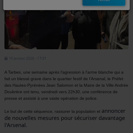
EMISSIONS
TITRES DIFFUSÉS
FRÉQUENCES
EVÈNEMENTS
10 janvier 2026 - 17:31
LES JEUX
A Tarbes, une semaine après l'agression à l'arme blanche qui a
fait un blessé grave dans le quartier festif de l'Arsenal, le Préfet
JEUX CONCOURS
des Hautes-Pyrénées Jean Salomon et la Maire de la Ville Andrée
Doubrère ont tenu, vendredi vers 22h30, une conférence de
presse et assisté à une vaste opération de police.
CONTACTEZ-NOUS
annoncer
Le but de cette séquence, rassurer la population et
RÉGIE PUBLICTIAIRE
de nouvelles mesures pour sécuriser davantage
l'Arsenal.