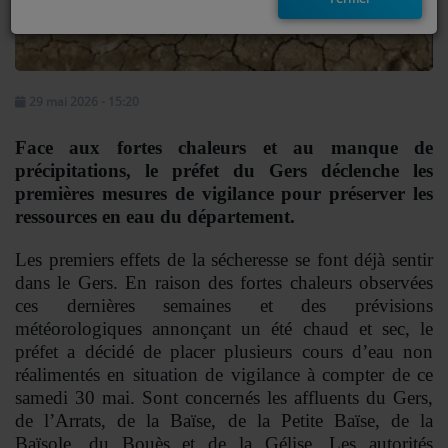
EMISSIONS
TITRES DIFFUSÉS
29 mai 2026 - 15:20
FRÉQUENCES
Face aux fortes chaleurs et au manque de
EVÈNEMENTS
précipitations, le préfet du Gers déclenche les
premières mesures de vigilance pour préserver les
ressources en eau du département.
LES JEUX
Les premiers effets de la sécheresse se font déjà sentir
JEUX CONCOURS
dans le Gers. En raison des fortes chaleurs observées
ces dernières semaines et des prévisions
météorologiques annonçant un été chaud et sec, le
CONTACTEZ-NOUS
préfet a décidé de placer plusieurs cours d’eau non
réalimentés en situation de vigilance à compter de ce
RÉGIE PUBLICTIAIRE
samedi 30 mai. Sont concernés les affluents du Gers,
de l’Arrats, de la Baïse, de la Petite Baïse, de la
Baïsole, du Bouès et de la Gélise. Les autorités