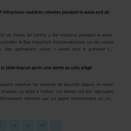
oc frontal survenu dans des circonstances pour l'heure
n nos informations, l'accident a fait deux blessés : un
7 infractions routières relevées pendant le week-end de
exagénaire. Cette dernière était grièvement blessée. Les
té transportées au centre hospitalier de Tarbes. Deux
tif de forces de l'ordre a été mobilisé pendant le week-
ntrôler le flux important d'automobilistes sur les routes
s. Des opérations visant « avant tout à prévenir les
ger les usagers de la route de comportements dangereux »
re dans un communiqué. En tout, 157 infractions ont été
e la Sède évacué après une alerte au colis piégé
le du département, dont 76 excès de vitesse. Soit près de
ons, qui ont conduit à la rétention de quatre......
suspect mobilise les services de sécurité depuis ce matin
ge Pradeau La Sède à Tarbes. Les élèves ont été regroupés
ablissement. Alertées par un appel mentionnant un colis
e l'ordre sont intervenues ce mardi au collège tarbais de
 incident n'était à signaler au sein de l'établissement,
ations d'usages étaient menées afin de lever le doute sur le
7
8
9
10
eignants ont procédé dans le calme......