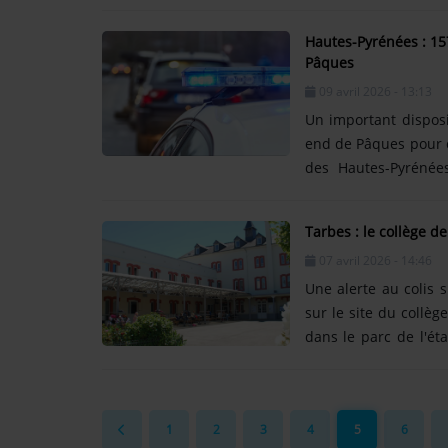
Montgaillard. Un ch
indéterminées. Selo
Hautes-Pyrénées : 15
trentenaire et une s
Pâques
deux victimes ont é
09 avril 2026 - 13:13
blessés......
Un important disposi
end de Pâques pour co
des Hautes-Pyrénée
accidents et à proté
précise la préfectu
Tarbes : le collège d
relevées sur l'ensemb
07 avril 2026 - 14:46
la moitie des infracti
Une alerte au colis 
sur le site du collè
dans le parc de l'ét
suspect, les forces d
La Sède. A 14h aucun
alors que les vérific
1
2
3
4
5
6
danger. Elèves et ens