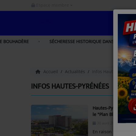
Espace membre
MENU
ACCUEIL
RE
SÉCHERESSE HISTORIQUE DANS LES HAUTES-PYRÉNÉES 
INFOS
INFOS GERS
Accueil
Actualités
Infos Hautes-Pyrénée
INFOS NORD GASCOGNE
INFOS HAUTES-PYRÉNÉES
INFOS HAUTES - PYRÉNÉES
Hautes-Pyrénées : le 
le "Plan Blanc" en r
LA RADIO
30 avril 2026 - 17:49
PODCAST
En raison d’une pann