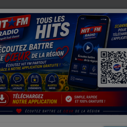
: LES RESTRICTIONS D'EAU SE DURCISSENT
BERDOUES (3
s
Centre hospitalier de Tarbes-Lourdes contraint d'activer
aison d'une importante panne informatique
e informatique majeure, le Centre hospitalier de Tarbes-