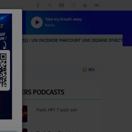
Take my breath away
Berlin
2) : UN INCENDIE PARCOURT UNE DIZAINE D'HECTARES, UNE IMP
RSS
DERNIERS PODCASTS
Flash HPY 7 août soir