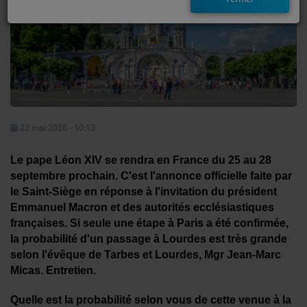
EMISSIONS
TITRES DIFFUSÉS
FRÉQUENCES
EVÈNEMENTS
22 mai 2026 - 10:13
Le pape Léon XIV se rendra en France du 25 au 28
LES JEUX
septembre prochain. C'est l'annonce officielle faite par
JEUX CONCOURS
le Saint-Siège en réponse à l'invitation du président
Emmanuel Macron et des autorités ecclésiastiques
françaises. Si seule une étape à Paris a été confirmée,
CONTACTEZ-NOUS
la probabilité d'un passage à Lourdes est très grande
selon l'évêque de Tarbes et Lourdes, Mgr Jean-Marc
RÉGIE PUBLICTIAIRE
Micas. Entretien.
Quelle est la probabilité selon vous de cette venue à la