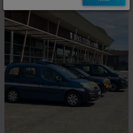
EMISSIONS
TITRES DIFFUSÉS
FRÉQUENCES
EVÈNEMENTS
LES JEUX
JEUX CONCOURS
CONTACTEZ-NOUS
RÉGIE PUBLICTIAIRE