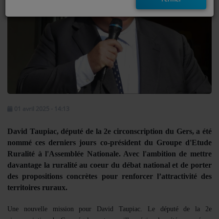
EMISSIONS
TITRES DIFFUSÉS
FRÉQUENCES
EVÈNEMENTS
01 avril 2025 - 14:13
LES JEUX
David Taupiac, député de la 2e circonscription du Gers, a été
JEUX CONCOURS
nommé ces derniers jours co-président du Groupe d'Etude
Ruralité à l'Assemblée Nationale. Avec l'ambition de mettre
davantage la ruralité au coeur du débat national et de porter
CONTACTEZ-NOUS
des propositions concrètes pour renforcer l’attractivité des
RÉGIE PUBLICTIAIRE
territoires ruraux.
Une nouvelle mission pour David Taupiac. Le député de la 2e