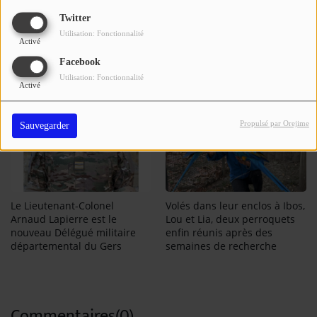
Twitter
E.R
Utilisation: Fonctionnalité
Activé
Voir aussi
Facebook
Utilisation: Fonctionnalité
Activé
Propulsé par Orejime
Sauvegarder
Le Lieutenant-Colonel
Volés dans leur enclos à Ibos,
Arnaud Lapierre est le
Lou et Lia, deux perroquets
nouveau Délégué militaire
enfin réunis après des
départemental du Gers
semaines de recherche
Commentaires(0)