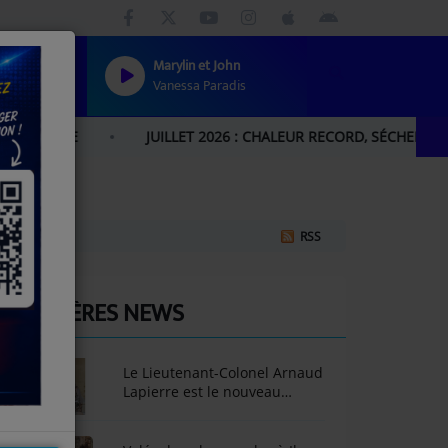
Marylin et John
Vanessa Paradis
HE
JUILLET 2026 : CHALEUR RECORD, SÉCHERESSE HISTO
RSS
DERNIÈRES NEWS
Le Lieutenant-Colonel Arnaud
Lapierre est le nouveau
Délégué militaire
départemental du Gers