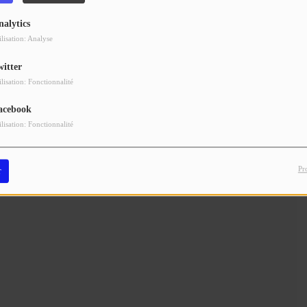
nalytics
ilisation: Analyse
witter
ilisation: Fonctionnalité
acebook
ilisation: Fonctionnalité
Pr
r