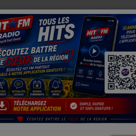
DEUX PERROQUETS ENFIN RÉUNIS APRÈS DES SEMAINES DE RECHERC