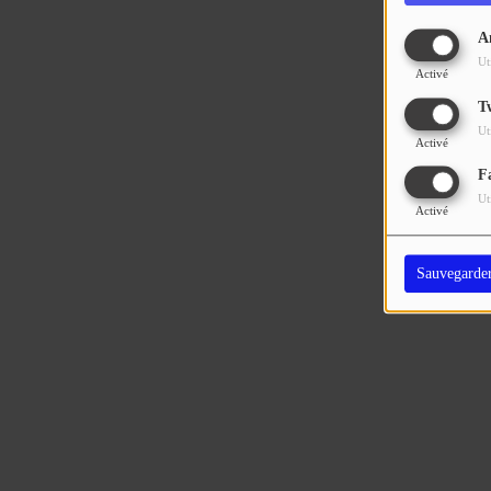
A
Ut
Activé
T
Ut
Activé
F
Ut
Activé
Sauvegarde