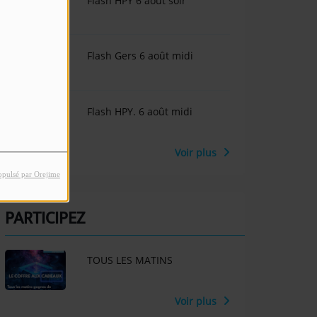
Flash HPY 6 août soir
Flash Gers 6 août midi
Flash HPY. 6 août midi
Voir plus
opulsé par Orejime
PARTICIPEZ
TOUS LES MATINS
Voir plus