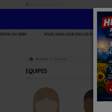
Espace membre
MENU
ACCUEIL
 GERS
VOLÉS DANS LEUR ENCLOS À IBOS, LOU ET LIA, 
INFOS
INFOS GERS
Accueil
Equipes
INFOS NORD GASCOGNE
EQUIPES
INFOS HAUTES - PYRÉNÉES
LA RADIO
PODCAST